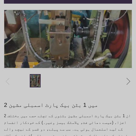
2 میں 1 بٹن بیک پارٹ اسمبلی مشین
2 ان 1 بٹن بیک پارٹ اسمبلی مشین بٹنوں کے نچلے حصے میں مختلف
اجزاء (جیسے دھاتی فٹ، پلاسٹک بیسز وغیرہ) کے خودکار انضمام
کے لیے استعمال ہوتی ہے۔ سب سے پہلے، دو قسم کے نیچے والے
اجزاء کے خام مال کو متعلقہ وائبریٹری پیالوں/کھانے کے آلات