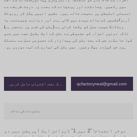
میں رکھیں۔ چھانٹنے اور پہنچانے کے بعد، وہ درست طریقے سے
اسمبلی اسٹیشن پر بھیجے جاتے ہیں۔ مشین انہیں پکڑ کر روبوٹک
آرمز/فکسچر کے ساتھ سیدھ میں لاتی ہے، اور دبانے، چھیننے، یا
ویلڈنگ جیسے عمل کو یکجا کرتی ہے (بٹن کی قسم پر منحصر ہے)
تاکہ دونوں اجزاء کو مضبوطی سے بٹن کے ایک مکمل حصے میں جمع
کیا جا سکے، جس کے بعد بٹن کی پیداوار کے مجموعی عمل سے منسلک
ہو، جو کپڑے، بیگ وغیرہ میں بٹن کی تیاری کے لیے موزوں ہو۔
: foreach() in کے لیے فراہم کردہ غلط دلیل
وارننگ
/www/wwwroot/qcgac.com/wp-content/themes/SNKJ/single/single-
آن لائن
196
grid.php
qcfactoryneal@gmail.com
ایک مفت اقتباس حاصل کریں۔
مصنوعات کی ساخت
موثر انضمام: "2 میں 1" ڈیزائن ایک آپریشن میں دو
قسم کے نچلے حصوں کو جمع کرنے کے قابل بناتا ہے،