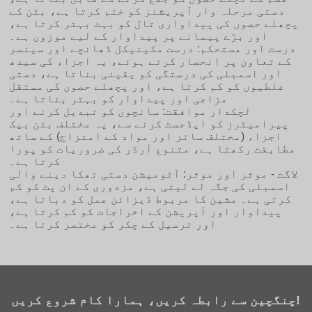
دستی مرحلہ وار آپریشنز کو ختم کرتا ہے، بٹن کے
پچھلے حصوں کی پیداواری تال کو بہت بہتر کرتا ہے،
اور بڑے پیمانے پر پیداوار کے لیے موزوں ہے۔
درست اور مستحکم: درست مکینیکل ڈھانچے اور سینسر
کے تعاون پر انحصار کرتے ہوئے، یہ اجزاء کی سیدھ
اور اسمبلی کی درستگی کو یقینی بناتا ہے، دستی
غلطیوں کو کم کرتا ہے، اور پچھلے حصوں کی مستقل
مزاجی اور پیداوار کو بہتر بناتا ہے۔
لچکدار موافقت: سانچوں کو تبدیل کرنے اور
پیرامیٹرز کو ایڈجسٹ کرنے سے، یہ مختلف بٹن بیک
اجزاء (مختلف سائز اور مواد کے امتزاج) کے ساتھ
مطابقت رکھتا ہے، متنوع آرڈر کی ضروریات کو پورا
کرتا ہے۔
لاگت - موثر اور موثر: آٹومیشن دستی تھکا دینے والی
اسمبلی کی جگہ لے لیتی ہے، مزدوری کے ان پٹ کو کم
کرتی ہے۔ مشین کا مربوط ڈیزائن عمل کو دباتا ہے،
پیداوار اور آپریشن کے اخراجات کو کم کرتا ہے،
اور ترسیل کے چکر کو مختصر کرتا ہے۔
چنگچین سے رابطہ کریں، ہمارا کام شروع کریں!