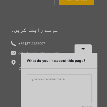
ہم سے رابطہ کریں۔
+8613711655007
qcfactoryneal@gmail.com
What do you like about this page?
نمبر 16، دوسرا گاؤں، Sanshuizhou، Foshan
City، Guangdong Province