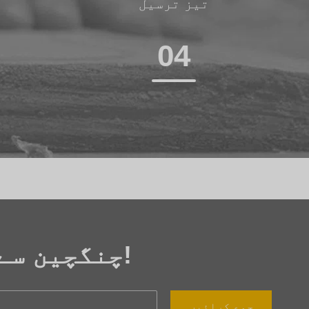
تیز ترسیل
م
04
چنگچین سے رابطہ کریں، ہمارا کام شروع کریں!
جمع کرائیں