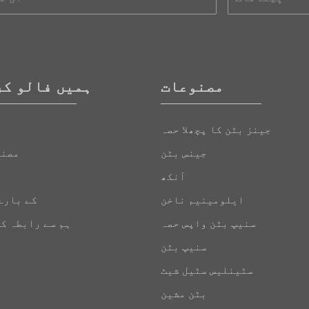
مصنوعات
ہمیں فالو کر
جینز بٹن کا پچھلا حصہ
جینس بٹن
مصنو
آنکھ
ایلومینیم ناخن
کے بارے
سنیپ بٹن واپس حصہ
ہم سے رابطہ ک
سنیپ بٹن
سٹینلیس سٹیل شیٹ
بٹن مشین