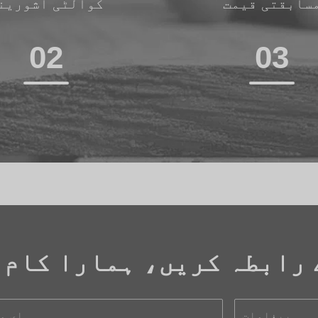
سابقتی قیمت
کوالٹی اشورین
02
03