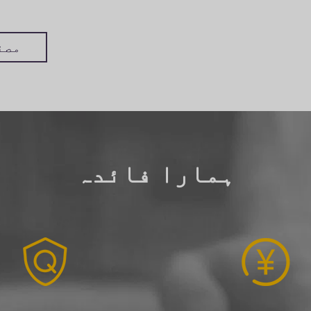
مصن
ہمارا فائدہ