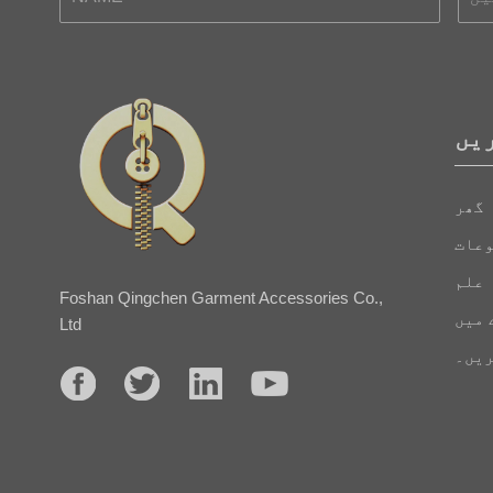
یں
گھر
عات
علم
Foshan Qingchen Garment Accessories Co.,
 میں
Ltd
ریں۔