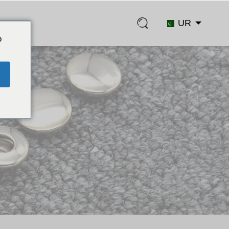
UR
ہم س
o