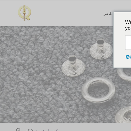
ت
گھر
We
yo
کے بارے میں
گھر