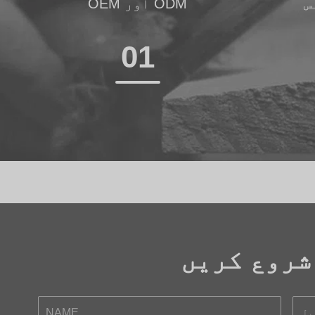
س
OEM اور ODM
01