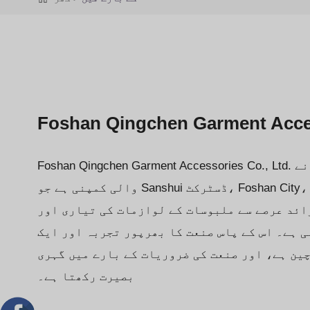
Foshan Qingchen Garment Acces
Foshan Qingchen Garment Accessories Co., Ltd. ایک ملبوسات کی اشیاء بنانے
والی کمپنی ہے جو Sanshui ڈسٹرکٹ، Foshan City، Guangdong صوبہ میں واقع
30 سال سے زائد عرصے سے ملبوسات کے لوازمات کی تیاری اور
ی ہے۔ اس کے پاس صنعت کا بھرپور تجربہ اور ایک
چین ہے، اور صنعت کی ضروریات کے بارے میں گہری
بصیرت رکھتا ہے۔