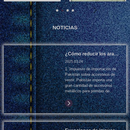
NOTICIAS
¿Cómo reducir los aranceles de importación de botones metálicos en Pakistán? Guía para fábricas textiles.
2025.03.
24
1. Impuesto de importación de
Pakistán sobre accesorios de
vestir. Pakistán importa una
gran cantidad de accesorios
metálicos para prendas de
vestir, como botones a presión
de acero inoxidable y botones
para vaqueros. Los altos
aranceles de importación
pueden afectar los costos de
fabricación, pero existen
algunas exenciones. 2.