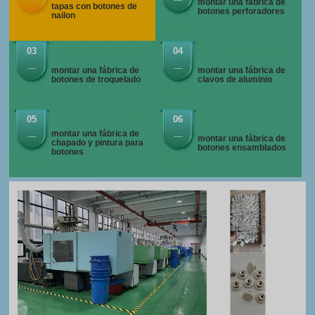
montar una fábrica de
tapas con botones de
botones perforadores
nailon
03
04
montar una fábrica de
montar una fábrica de
botones de troquelado
clavos de aluminio
05
06
montar una fábrica de
montar una fábrica de
chapado y pintura para
botones ensamblados
botones