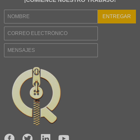
elaboración y el suministro de
una amplia gama de accesorios
de indumentaria a clientes
ENTREGAR
globales. ...