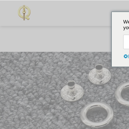
We
yo