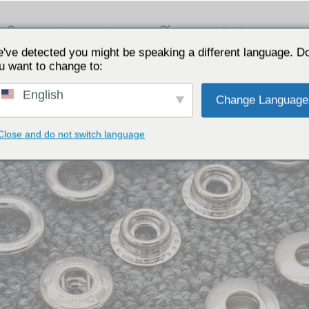
বাড়ি
পণ্য
জ্ঞান
সম্পর্কিত
যোগাযোগ করুন
've detected you might be speaking a different language. D
u want to change to:
English
Change Language
Close and do not switch language