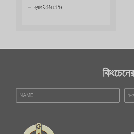
ক্যাপ তৈরির মেশিন
কিংচেনে
আ