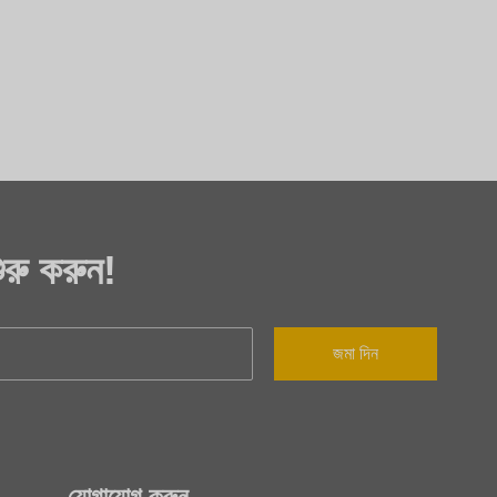
রু করুন!
জমা দিন
যোগাযোগ করুন