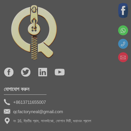
যোগাযোগ করুন
+8613711655007
qcfactoryneal@gmail.com
নং 16, দ্বিতীয় গ্রাম, সানশুইঝো, ফোশান সিটি, গুয়াংডং প্রদেশ