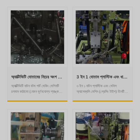
অ্যাক্টিভিটি বোতামের নিচের অংশ তৈরির মেশিন
3 ইন 1 বোতাম প্লাস্টিক এবং ধাতু সমাবেশ মেশিন
অ্যাক্টিভিটি বাটন বটম পার্ট মেকিং মেশিনটি
৩ ইন ১ বাটন প্লাস্টিক এবং মেটাল
চলমান কাঠামো (যেমন ঘূর্ণনযোগ্য শ্যাঙ্ক,
অ্যাসেম্বলি মেশিন (প্রেসিং টাইপ) তিনটি
ইলাস্টিক সংযোগকারী বেস) সহ বোতাম বটম
উপাদান - প্লাস্টিকের অংশ, ধাতব উপাদান
উপাদান তৈরি করতে ব্যবহৃত হয়। প্রথমে,
(যেমন শ্যাঙ্ক, বেস) এবং আলংকারিক স্তর
ধাতব তারগুলি (যেমন, তামা, স্টেইনলেস
- প্রেসিং প্রযুক্তির মাধ্যমে একত্রিত এবং
স্টিল) ফিডিং মেকানিজমের মাধ্যমে ফর্মিং
একত্রিত করতে ব্যবহৃত হয়। প্রথমে,
ছাঁচে প্রবেশ করানো হয়। মেশিনটি
তিনটি উপকরণকে সংশ্লিষ্ট কম্পনকারী বাটি/
স্বয়ংক্রিয়ভাবে চলমান শ্যাঙ্কের মৌলিক
খাওয়ানোর ডিভাইসে লোড করুন, যা
ফ্রেম তৈরি করতে তারগুলিকে কেটে, বাঁকিয়ে
সেগুলিকে বাছাই করে অ্যাসেম্বলি স্টেশনে
এবং স্ট্যাম্প করে, তারপর স্প্রিং, শার্পনেলের
পরিবহন করে। মেশিনটি নির্ভুল ছাঁচ দিয়ে